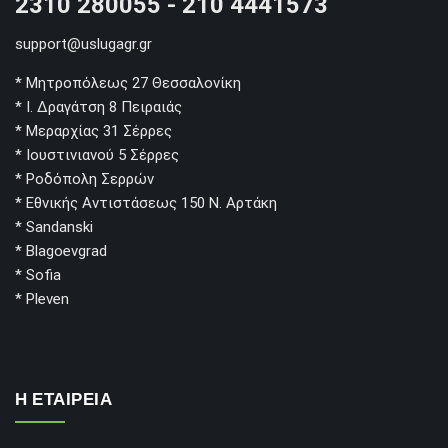
2310 280055 - 210 4441573
support@uslugagr.gr
* Μητροπόλεως 27 Θεσσαλονίκη
* Ι. Δραγάτση 8 Πειραιάς
* Μεραρχίας 31 Σέρρες
* Ιουστινιανού 5 Σέρρες
* Ροδόπολη Σερρών
* Εθνικής Αντιστάσεως 150 Ν. Αρτάκη
* Sandanski
* Blagoevgrad
* Sofia
* Pleven
Η ΕΤΑΙΡΕΙΑ