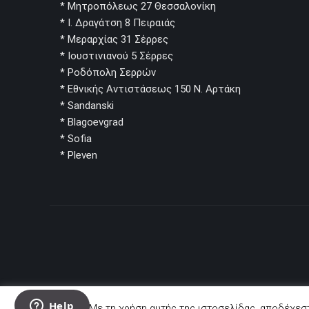
* Μητροπόλεως 27 Θεσσαλονίκη
* Ι. Δραγάτση 8 Πειραιάς
* Μεραρχίας 31 Σέρρες
* Ιουστινιανού 5 Σέρρες
* Ροδόπολη Σερρών
* Εθνικής Αντιστάσεως 150 Ν. Αρτάκη
* Sandanski
* Blagoevgrad
* Sofia
* Pleven
Με τη χρήση αυτής της ιστοσελίδας, αποδέχεστ