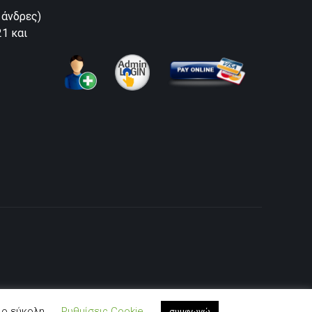
 άνδρες)
21 και
ιο εύκολη.
Ρυθμίσεις Cookie
συμφωνώ