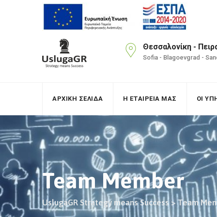
Skip
to
content
Θεσσαλονίκη - Πειρα
Sofia - Blagoevgrad - Sa
ΑΡΧΙΚΗ ΣΕΛΙΔΑ
Η ΕΤΑΙΡΕΙΑ ΜΑΣ
ΟΙ ΥΠ
Team Member
UslugaGR Strategy means Success
>
Team Mem