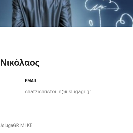
 Νικόλαος
EMAIL
chatzichristou.n@uslugagr.gr
 UslugaGR M.IKE